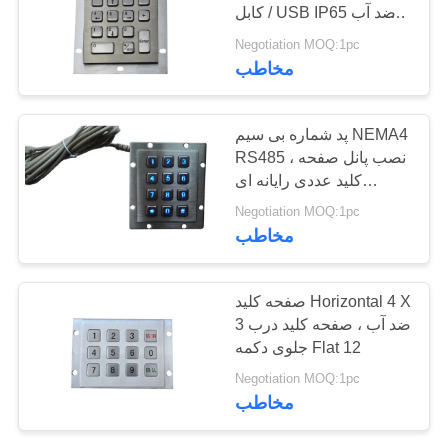
/ کابل USB IP65 ضد آب
است
Negotiation MOQ:1pc
14
مخاطب
صفحه کلید مکانیکی
پد شماره بی سیم NEMA4
فلزی
RS485 ، نصب پانل صفحه
کلید عددی رایانه ای
سفارشی
Negotiation MOQ:1pc
مخاطب
20
صفحه کلید Horizontal 4 X
صفحه کلید پزشکی
3 ضد آب ، صفحه کلید درب
جلوی دکمه Flat 12
قابل شستشو
Negotiation MOQ:1pc
مخاطب