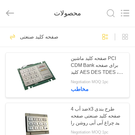
صفحه
کلید
صنعتی
محصولات
تامین
کننده.
Copyright
©
2020
خانه
21
-
2021
صفحه کلید صنعتی
industrialkeyboardmouse.com.
موس صفحه کلید
All
Rights
محصولات
Reserved.
صنعتی
صفحه کلید ماشین PCI
CDM Bank برای صفحه
درباره
کلید AES DES TDES ،
ما
16 کلید بزرگ استیل ضد
Negotiation MOQ:1pc
زنگ
مخاطب
21
تور
صفحه کلید فلزی
کارخانه
ضد آب 4x3 طرح بندی
صفحه کلید صنعتی صفحه
صنعتی
کلید چراغ آبی آبی روشن را
کنترل
وارد کنید
Negotiation MOQ:1pc