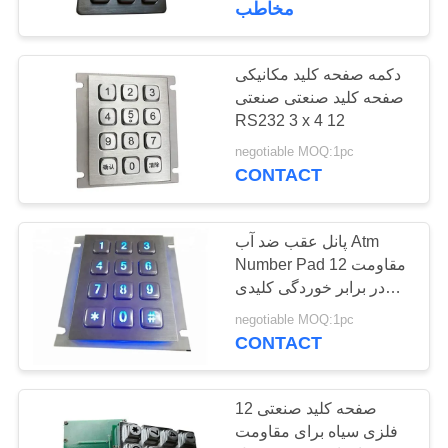
مخاطب
20
دستگاه اشاره گر
دکمه صفحه کلید مکانیکی
صفحه کلید صنعتی صنعتی
Trackball
RS232 3 x 4 12
negotiable MOQ:1pc
CONTACT
پانل عقب ضد آب Atm
23
Number Pad 12 مقاومت
دستگاه اشاره گر تاچ
در برابر خوردگی کلیدی
گمرک
negotiable MOQ:1pc
پد
CONTACT
12 صفحه کلید صنعتی
فلزی سیاه برای مقاومت