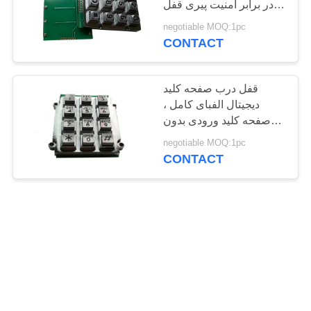
در برابر امنیت پیری قفل
23
درب
negotiable MOQ:1pc
CONTACT
صفحه کلید فلزی
قفل درب صفحه کلید
دیجیتال الفبای کامل ،
صفحه کلید ورودی بدون
اثبات Vandal
negotiable MOQ:1pc
CONTACT
20
صفحه کلید دریایی
صفحه کلید صنعتی صنعتی
صوتی با کنترل دسترسی
نور پس زمینه به مواد فلزی
پرس و جو
روی
negotiable MOQ:1pc
CONTACT
22
مخاطب