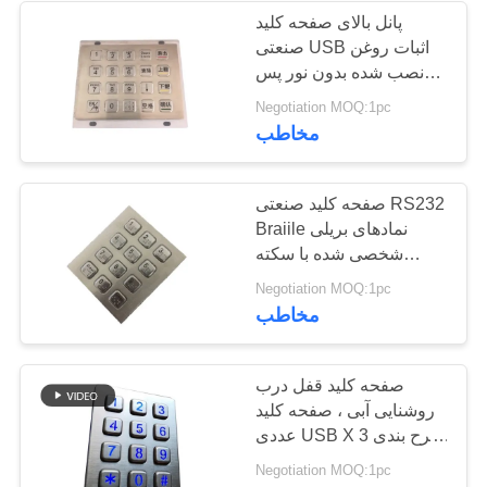
پانل بالای صفحه کلید
صنعتی USB اثبات روغن
19
نصب شده بدون نور پس
موس کامپیوتر
زمینه
Negotiation MOQ:1pc
مخاطب
پزشکی
صفحه کلید صنعتی RS232
Braiile نمادهای بریلی
شخصی شده با سکته
مغزی طولانی کلید
10
Negotiation MOQ:1pc
مخاطب
صفحه کلید کامپیوتر
قابل حمل
صفحه کلید قفل درب
روشنایی آبی ، صفحه کلید
عددی USB X 3 طرح بندی
پلاگین
Negotiation MOQ:1pc