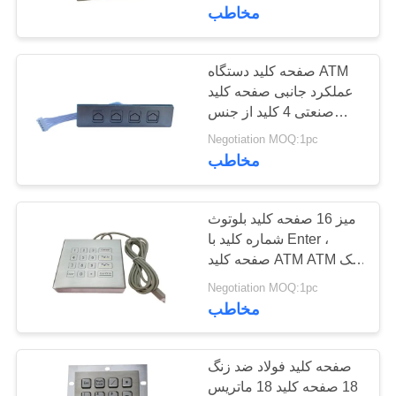
کیفیت
مخاطب
با
صفحه کلید دستگاه ATM
13
عملکرد جانبی صفحه کلید
ما
صفحه کلید بی سیم
صنعتی 4 کلید از جنس
تماس
استیل ضد زنگ
Negotiation MOQ:1pc
صنعتی
بگیرید
مخاطب
درخواست
میز 16 صفحه کلید بلوتوث
شماره کلید با Enter ،
نقل
صفحه کلید ATM ATM بانک
21
قول
صنعتی
Negotiation MOQ:1pc
صفحه کلید صنعتی با
مخاطب
Trackball
صفحه کلید فولاد ضد زنگ
18 صفحه کلید 18 ماتریس