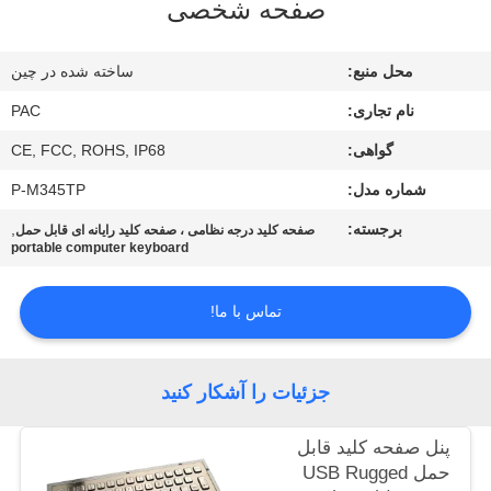
صفحه شخصی
کیفیت
محل منبع:
ساخته شده در چین
با
نام تجاری:
PAC
ما
گواهی:
CE, FCC, ROHS, IP68
تماس
شماره مدل:
P-M345TP
بگیرید
برجسته:
,
صفحه کلید درجه نظامی ، صفحه کلید رایانه ای قابل حمل
portable computer keyboard
درخواست
نقل
تماس با ما!
قول
جزئیات را آشکار کنید
نقشه
سایت
پنل صفحه کلید قابل
حمل USB Rugged