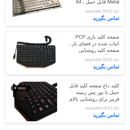
Metal قابل حمل ، 64
PRIVACY
کلید عربی / EMC PS2
negotiable MOQ:1pc
را نصب کنید
POLICY
تماس بگیرید
صفحه کلید بازی PCP
اثبات شده در فضای باز ،
صفحه کلید روشنایی
قرمز آسان برای تمیز
negotiable MOQ:1pc
کردن
تماس بگیرید
کلید داغ صفحه کلید قابل
حمل با نور پس زمینه
قرمز برای روشنایی بالای
دفتر تلفن همراه
negotiable MOQ:1pc
تماس بگیرید